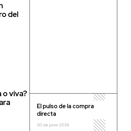
n
ro del
 o viva?
ara
El pulso de la compra
a
directa
30 de junio 2026