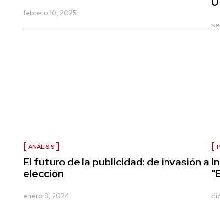
U
febrero 10, 2025
se
ANÁLISIS
P
El futuro de la publicidad: de invasión a
I
elección
"
enero 9, 2024
di