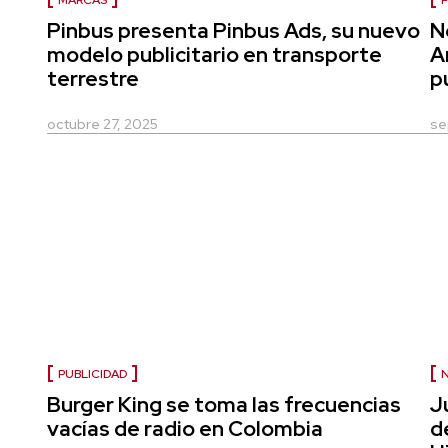
MARCAS
P
Pinbus presenta Pinbus Ads, su nuevo
N
modelo publicitario en transporte
A
terrestre
p
octubre 27, 2025
se
PUBLICIDAD
Burger King se toma las frecuencias
J
vacías de radio en Colombia
d