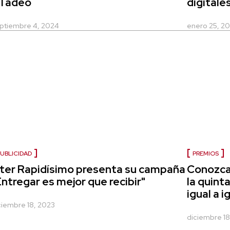
Tadeo
digitale
ptiembre 4, 2024
enero 25, 2
UBLICIDAD
PREMIOS
nter Rapidísimo presenta su campaña
Conozca
Entregar es mejor que recibir"
la quint
igual a i
ciembre 18, 2023
diciembre 18