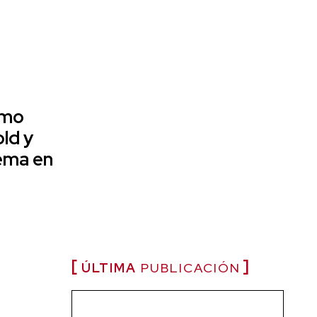
omo
ld y
tema en
ÚLTIMA
PUBLICACIÓN