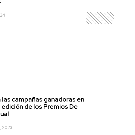
s
024
 las campañas ganadoras en
a edición de los Premios De
gual
, 2023