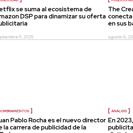
UBLICIDAD
PUBLICISTA
etflix se suma al ecosistema de
The Crea
mazon DSP para dinamizar su oferta
conecta 
ublicitaria
en sus b
ptiembre 11, 2025
agosto 6, 2
NOMBRAMIENTOS
ANÁLISIS
uan Pablo Rocha es el nuevo director
En 2023,
e la carrera de publicidad de la
publicit