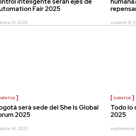
ontrol inteligente serán ejes de
humana? 
utomation Fair 2025
repensar 
tubre 31, 2025
octubre 31, 
EVENTOS
EVENTOS
ogotá será sede del She Is Global
Todo lo
orum 2025
2025
tubre 14, 2025
septiembre 