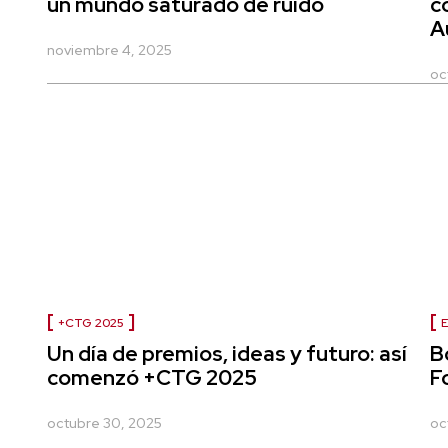
un mundo saturado de ruido
c
A
noviembre 4, 2025
oc
+CTG 2025
Un día de premios, ideas y futuro: así
B
comenzó +CTG 2025
F
octubre 30, 2025
oc