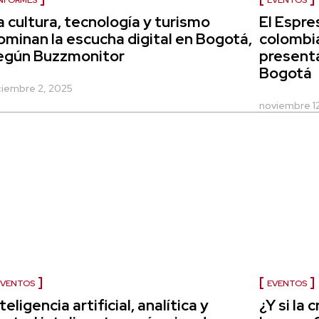
NFORMES
EVENTOS
a cultura, tecnología y turismo
El Espre
ominan la escucha digital en Bogotá,
colombia
egún Buzzmonitor
presenta
Bogotá
ciembre 2, 2025
noviembre 1
EVENTOS
EVENTOS
teligencia artificial, analítica y
¿Y si la 