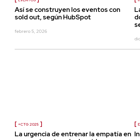
EVENTOS
I
Así se construyen los eventos con
L
sold out, según HubSpot
d
s
febrero 5, 2026
di
+CTG 2025
La urgencia de entrenar la empatía en
In