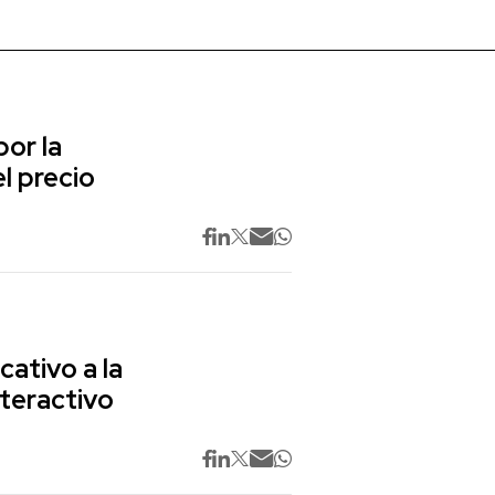
or la
l precio
cativo a la
nteractivo