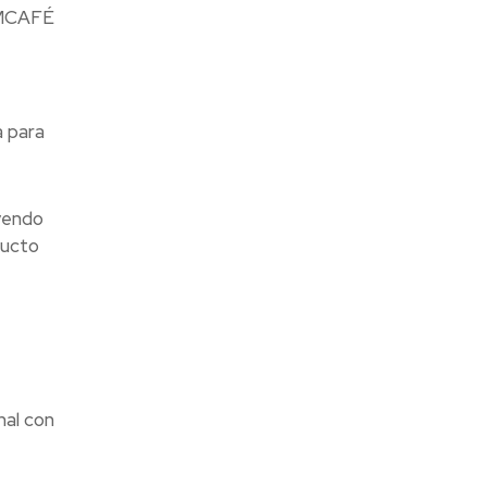
 MMCAFÉ
a para
uyendo
ducto
nal con