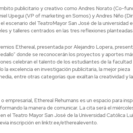
 ámbito publicitario y creativo como Andres Norato (Co-fu
niel Upegui (VP of marketing en Somos) y Andres Niño (Di
 el escenario del TeatroMayor San José de la universidad e
les y talleres centrados en las tres reflexiones planteadas
Premios Ethereal, presentada por Alejandro Lopera, presen
Medallo” donde se reconocerán los proyectos y aportes má
ones celebran el talento de los estudiantes de la facultad
la excelencia en investigación publicitaria, la mejor pieza
edia, entre otras categorías que exaltan la creatividad y la
o o empresarial, Ethereal Rehumans es un espacio para inspi
formando la manera de comunicar. La cita será el miércole
 en el Teatro Mayor San José de la Universidad Católica Lu
via inscripción en linktr.ee/etherealevento.