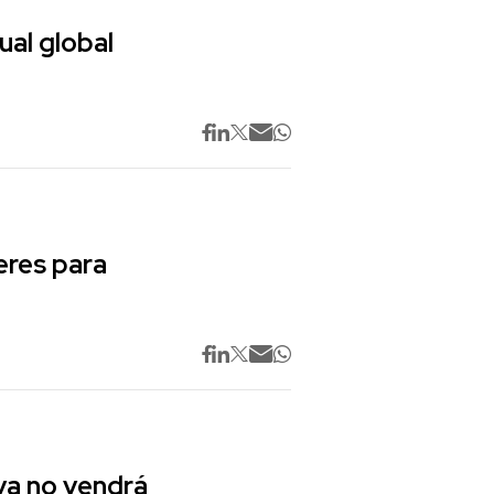
ual global
res para
va no vendrá