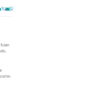
ctúan
ado,
a
A como