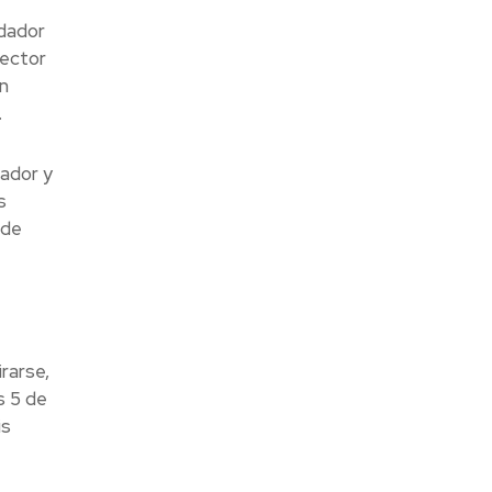
ndador
rector
n
.
tador y
s
 de
rarse,
s 5 de
is