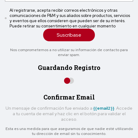
Al registrarse, acepta recibir correos electrónicos y otras
comunicaciones de P&M y sus aliados sobre productos, servicios
y eventos que ellos consideren que pueden ser de su interés.
Puede retirar su consentimiento en cualquier momento
Suscríbase
Nos comprometemos a no utilizar su información de contacto para
enviar spam.
Guardando Registro
Confirmar Email
Un mensaje de confirmación fue enviado a
{{email2}}
. Accede
a tu cuenta de email y haz clic en el botón para validar el
acceso.
Esta es una medida para que asegurarnos de que nadie esté utilizando
tu dirección de email sin tu conocimiento.