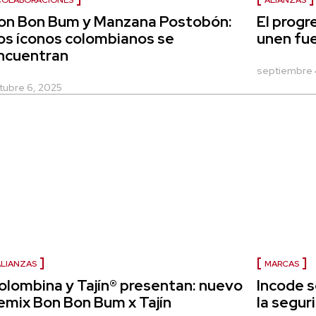
COLABORACIONES
ALIANZAS
on Bon Bum y Manzana Postobón:
El progr
os íconos colombianos se
unen fu
ncuentran
septiembre 
tubre 6, 2025
LIANZAS
MARCAS
olombina y Tajín® presentan: nuevo
Incode s
emix Bon Bon Bum x Tajín
la segur