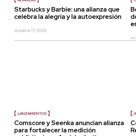
ALIANZAS
Starbucks y Barbie: una alianza que
B
celebra la alegría y la autoexpresión
d
e
octubre 17, 2025
oc
LANZAMIENTOS
A
Comscore y Seenka anuncian alianza
C
para fortalecer la medición
R