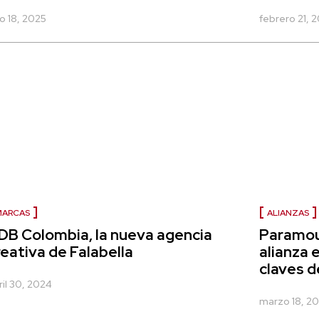
io 18, 2025
febrero 21, 
MARCAS
ALIANZAS
DB Colombia, la nueva agencia
Paramou
reativa de Falabella
alianza 
claves d
ril 30, 2024
marzo 18, 2