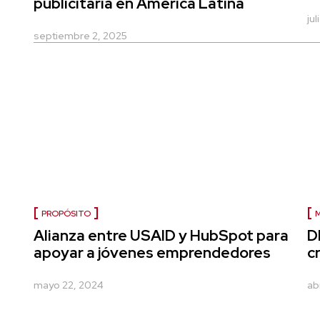
publicitaria en América Latina
jul
septiembre 2, 2025
PROPÓSITO
Alianza entre USAID y HubSpot para
D
apoyar a jóvenes emprendedores
c
mayo 22, 2024
ab