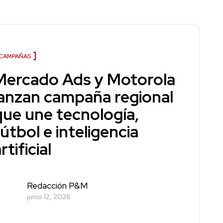
CAMPAÑAS
Mercado Ads y Motorola
lanzan campaña regional
que une tecnología,
útbol e inteligencia
rtificial
Redacción P&M
junio 12, 2026