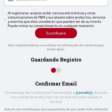
Al registrarse, acepta recibir correos electrónicos y otras
comunicaciones de P&M y sus aliados sobre productos, servicios
y eventos que ellos consideren que pueden ser de su interés.
Puede retirar su consentimiento en cualquier momento
Suscríbase
Nos comprometemos a no utilizar su información de contacto para
enviar spam.
Guardando Registro
Confirmar Email
Un mensaje de confirmación fue enviado a
{{email2}}
. Accede
a tu cuenta de email y haz clic en el botón para validar el
acceso.
Esta es una medida para que asegurarnos de que nadie esté utilizando