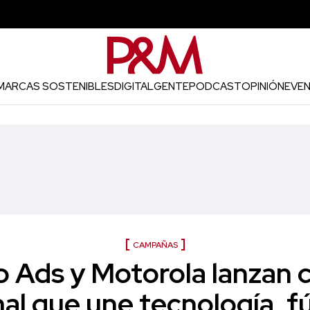
MARCAS SOSTENIBLES
DIGITAL
GENTE
PODCAST
OPINIÓN
EVE
CAMPAÑAS
 Ads y Motorola lanzan
al que une tecnología, f