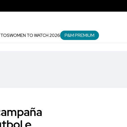
P&M PREMIUM
NTOS
WOMEN TO WATCH 2026
 campaña
útbol e