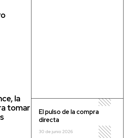
a
ro
ce, la
ra tomar
El pulso de la compra
ás
directa
30 de junio 2026