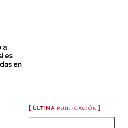
 a
í es
das en
ÚLTIMA
PUBLICACIÓN