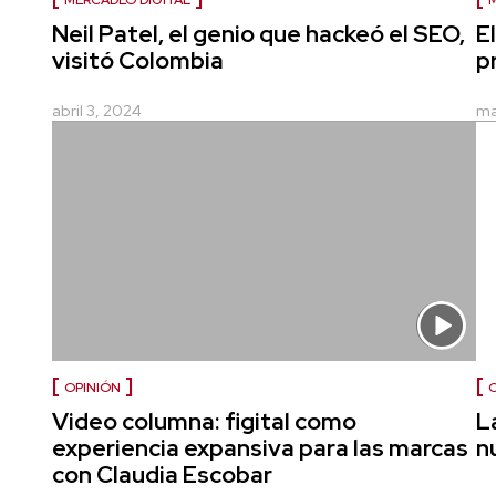
MERCADEO DIGITAL
M
Neil Patel, el genio que hackeó el SEO,
E
visitó Colombia
p
abril 3, 2024
ma
OPINIÓN
Video columna: figital como
L
experiencia expansiva para las marcas
nu
con Claudia Escobar