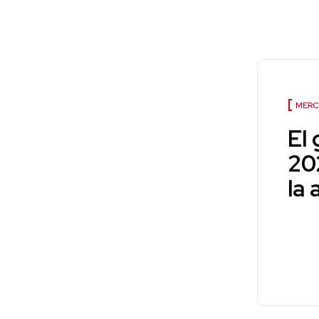
MERC
El
20
la 