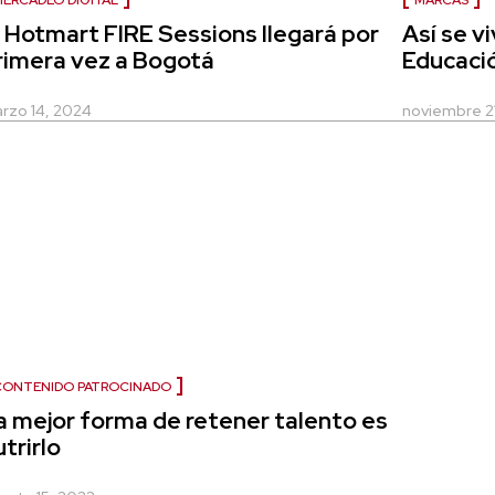
ERCADEO DIGITAL
MARCAS
l Hotmart FIRE Sessions llegará por
Así se v
rimera vez a Bogotá
Educaci
rzo 14, 2024
noviembre 2
CONTENIDO PATROCINADO
a mejor forma de retener talento es
trirlo