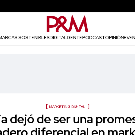
MARCAS SOSTENIBLES
DIGITAL
GENTE
PODCAST
OPINIÓN
EVE
MARKETING DIGITAL
ia dejó de ser una promes
dero diferencial en mar