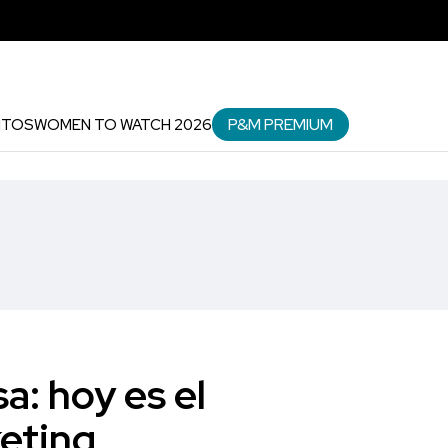
P&M PREMIUM
NTOS
WOMEN TO WATCH 2026
a: hoy es el
keting