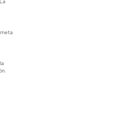
 La
a meta
la
ón.