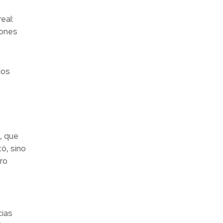
eal:
iones
dos
, que
ó, sino
ro
ias