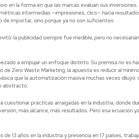
vo en la forma en que las marcas evalúan sus inversiones.
étricas intermedias —impresiones, clics— hacia resultad
 de importar, sino porque ya no son suficientes.
vitó: la publicidad siempre fue medible, pero no necesari
ezado a empujar un enfoque distinto. Su premisa no es ha
o de Zero Waste Marketing, la apuesta es reducir al mínimo
básica que la automatización masiva muchas veces diluyó: 
o abstracto.
ca cuestionar prácticas arraigadas en la industria, donde d
versión, más alcance, más resultados. Pero esa ecuación y
 de 13 años en la industria y presencia en 17 países, trabaj