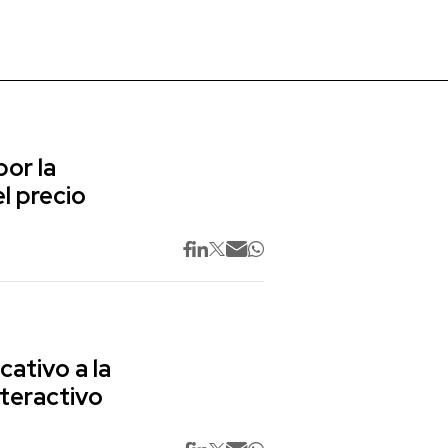
or la
l precio
cativo a la
nteractivo