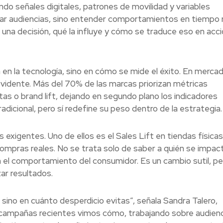
ando señales digitales, patrones de movilidad y variables
icar audiencias, sino entender comportamientos en tiempo r
na decisión, qué la influye y cómo se traduce eso en acc
en la tecnología, sino en cómo se mide el éxito. En merca
vidente. Más del 70% de las marcas priorizan métricas
s o brand lift, dejando en segundo plano los indicadores
radicional, pero sí redefine su peso dentro de la estrategia.
exigentes. Uno de ellos es el Sales Lift en tiendas físicas
compras reales. No se trata solo de saber a quién se impact
 el comportamiento del consumidor. Es un cambio sutil, pe
ar resultados.
, sino en cuánto desperdicio evitas”, señala Sandra Talero,
campañas recientes vimos cómo, trabajando sobre audienc