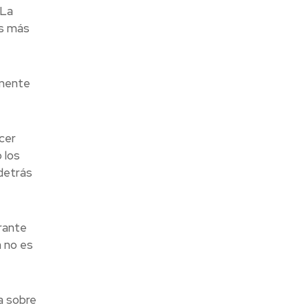
 La
os más
amente
cer
 los
detrás
urante
a no es
a sobre