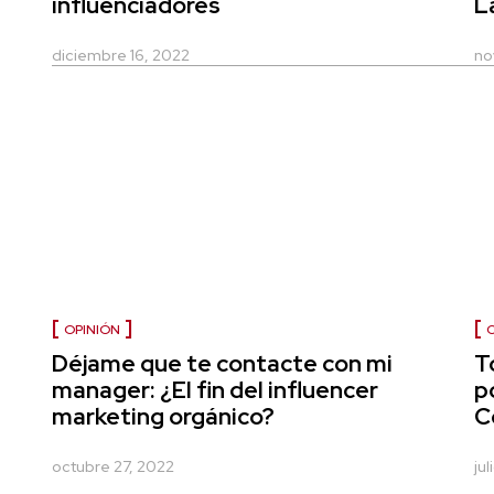
influenciadores
L
diciembre 16, 2022
no
OPINIÓN
Déjame que te contacte con mi
T
manager: ¿El fin del influencer
p
marketing orgánico?
C
octubre 27, 2022
jul