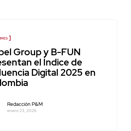
RMES
bel Group y B-FUN
esentan el Índice de
luencia Digital 2025 en
lombia
Redacción P&M
enero 23, 2026