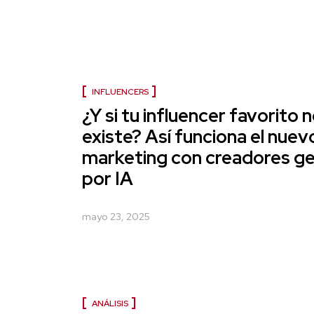
INFLUENCERS
¿Y si tu influencer favorito 
existe? Así funciona el nuev
marketing con creadores g
por IA
mayo 23, 2025
ANÁLISIS