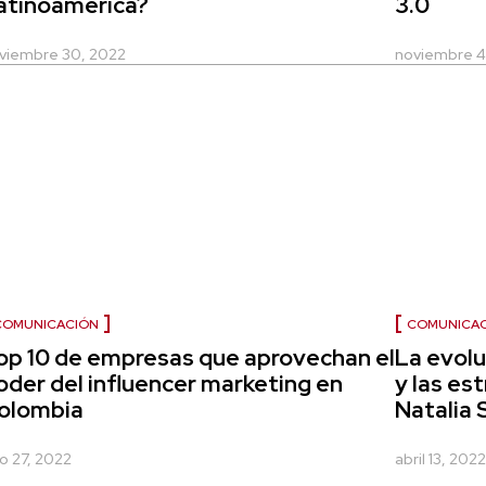
atinoamérica?
3.0
viembre 30, 2022
noviembre 4
COMUNICA
COMUNICACIÓN
La evolu
op 10 de empresas que aprovechan el
y las es
oder del influencer marketing en
Natalia 
olombia
abril 13, 202
io 27, 2022