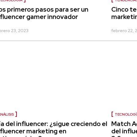
TECNOLOGÍA
TENDENCIA
os primeros pasos para ser un
Cinco te
nfluencer gamer innovador
marketi
brero 23, 2023
febrero 22, 
NÁLISIS
TECNOLOGÍ
ía del influencer: ¿sigue creciendo el
Match A
nfluencer marketing en
del infl