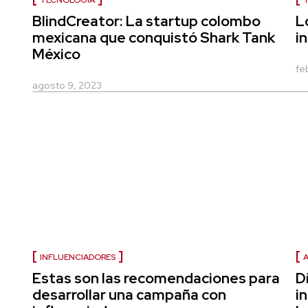
TECNOLOGÍA
BlindCreator: La startup colombo
L
mexicana que conquistó Shark Tank
i
México
fe
agosto 9, 2023
INFLUENCIADORES
A
Estas son las recomendaciones para
D
desarrollar una campaña con
i