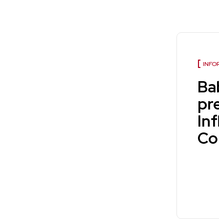
INFO
Ba
pr
Inf
Co