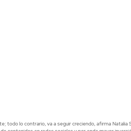
te; todo lo contrario, va a seguir creciendo, afirma Natalia 
de contenidos en redes sociales y por ende mayor inversi