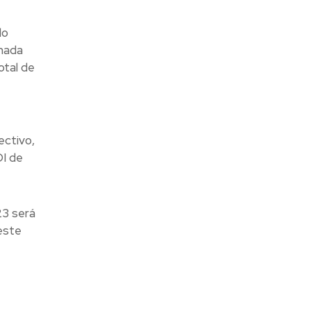
do
imada
otal de
ectivo,
OI de
23 será
este