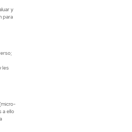
luar y
n para
verso;
 les
(micro-
 a ello
a