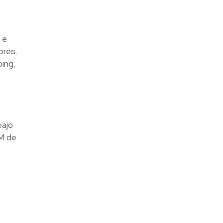
 e
ores.
ing,
bajo
PM de