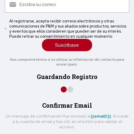
Al registrarse, acepta recibir correos electrónicos y otras
comunicaciones de P&M y sus aliados sobre productos, servicios
y eventos que ellos consideren que pueden ser de su interés.
Puede retirar su consentimiento en cualquier momento
Suscríbase
Nos comprometemos a no utilizar su información de contacto para
enviar spam.
Guardando Registro
Confirmar Email
Un mensaje de confirmación fue enviado a
{{email2}}
. Accede
a tu cuenta de email y haz clic en el botón para validar el
acceso.