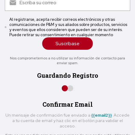
Al registrarse, acepta recibir correos electrónicos y otras
comunicaciones de P&M y sus aliados sobre productos, servicios
y eventos que ellos consideren que pueden ser de su interés.
Puede retirar su consentimiento en cualquier momento
Suscríbase
Nos comprometemos a no utilizar su información de contacto para
enviar spam.
Guardando Registro
Confirmar Email
Un mensaje de confirmación fue enviado a
{{email2}}
. Accede
a tu cuenta de email y haz clic en el botón para validar el
acceso.