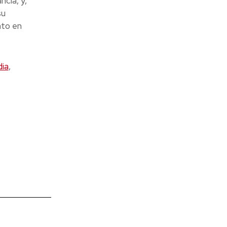
ncia, y,
su
nto en
ia
,