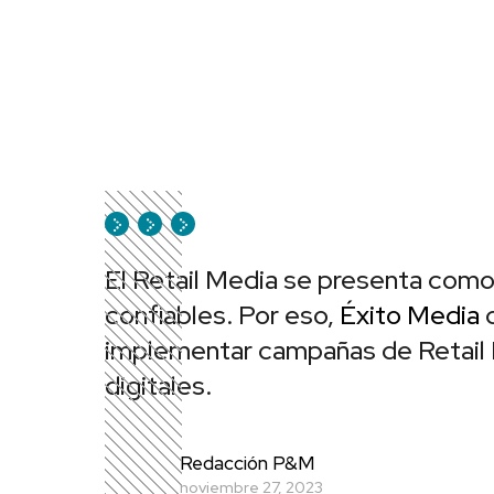
El Retail Media se presenta como
confiables. Por eso,
Éxito Media
c
implementar campañas de Retail 
digitales.
Redacción P&M
noviembre 27, 2023