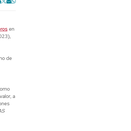
eros
en
023),
mo de
como
alor, a
iones
AS