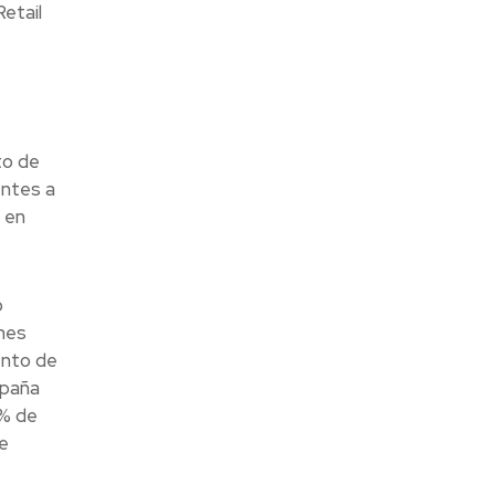
etail
to de
entes a
 en
o
enes
ento de
mpaña
3% de
e