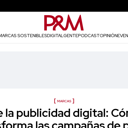
MARCAS SOSTENIBLES
DIGITAL
GENTE
PODCAST
OPINIÓN
EVE
MARCAS
e la publicidad digital: Có
forma las campañas de p