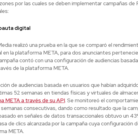
ones por las cuales se deben implementar campañas de R
les:
pauta digital
edia realizó una prueba en la que se comparó el rendimien
al en la plataforma META, para dos anunciantes perteneci
 campaña contó con una configuración de audiencias basada
través de la plataforma META.
ión de audiencias basada en usuarios que habían adquirid
ltimas 52 semanas en tiendas físicas y virtuales de almac
ma META a través de su API
. Se monitoreó el comportami
3) semanas consecutivas, dando como resultado que la ca
 basado en señales de datos transaccionales obtuvo un 4
asa de clics alcanzada por la campaña cuya configuración d
orma META.