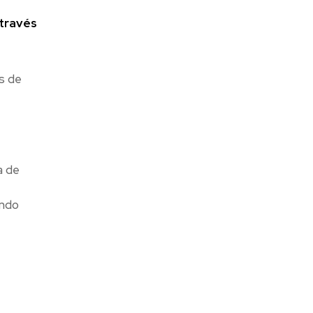
 través
s de
a de
ando