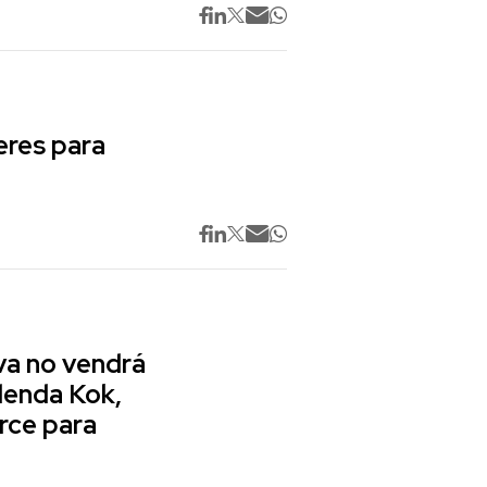
res para
va no vendrá
lenda Kok,
rce para