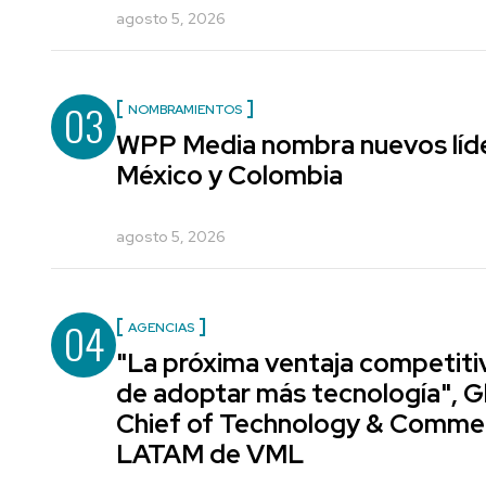
agosto 5, 2026
03
NOMBRAMIENTOS
WPP Media nombra nuevos líde
México y Colombia
agosto 5, 2026
04
AGENCIAS
"La próxima ventaja competiti
de adoptar más tecnología", G
Chief of Technology & Comme
LATAM de VML