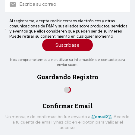
Al registrarse, acepta recibir correos electrónicos y otras
comunicaciones de P&M y sus aliados sobre productos, servicios
y eventos que ellos consideren que pueden ser de su interés.
Puede retirar su consentimiento en cualquier momento
Suscríbase
Nos comprometemos a no utilizar su información de contacto para
enviar spam.
Guardando Registro
Confirmar Email
Un mensaje de confirmación fue enviado a
{{email2}}
. Accede
a tu cuenta de email y haz clic en el botón para validar el
acceso.