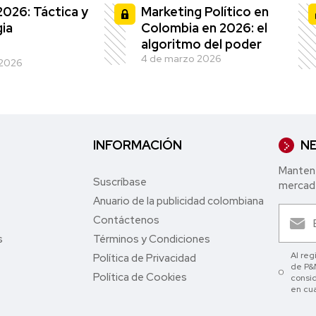
2026: Táctica y
Marketing Político en
ia
Colombia en 2026: el
algoritmo del poder
4 de marzo 2026
 2026
INFORMACIÓN
NE
Mantent
Suscríbase
mercade
Anuario de la publicidad colombiana
Contáctenos
s
Términos y Condiciones
Al reg
Política de Privacidad
de P&M
Política de Cookies
consid
en cu