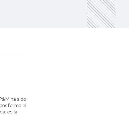
 P&M ha sido
ransforma el
da: es la