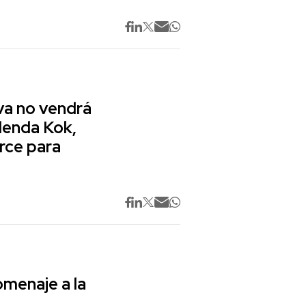
va no vendrá
lenda Kok,
rce para
omenaje a la