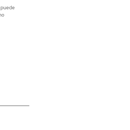
, puede
no