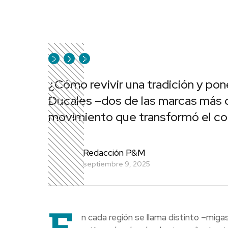
¿Cómo revivir una tradición y po
Ducales –dos de las marcas más qu
movimiento que transformó el co
Redacción P&M
septiembre 9, 2025
E
n cada región se llama distinto –miga