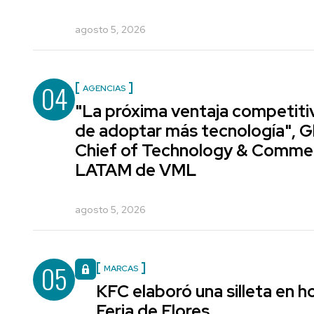
agosto 5, 2026
04
AGENCIAS
"La próxima ventaja competiti
de adoptar más tecnología", G
Chief of Technology & Comme
LATAM de VML
agosto 5, 2026
05
MARCAS
KFC elaboró una silleta en h
Feria de Flores