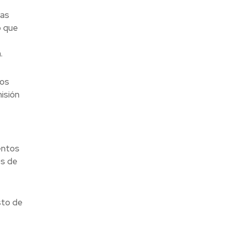
las
o que
.
los
isión
entos
os de
sto de