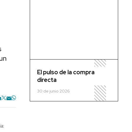
s
 un
El pulso de la compra
directa
30 de junio 2026
a: