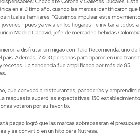
 indispensables: Chocolate Corona y Galletas Ducales. Esta
ica en el último año, cuando las marcas identificaron que 
los rituales familiares. “Quisimos impulsar este movimient
jóvenes –pues ya vivía en los hogares– e invitar a todos a
Mauricio Madrid Cadavid, jefe de mercadeo bebidas Colombia
nieron a disfrutar un migao con Tulio Recomienda, uno de 
 país. Además, 7.400 personas participaron en una transm
s y recetas. La tendencia fue amplificada por más de 85
es.
gao, que convocó a restaurantes, panaderías y emprendimi
. La respuesta superó las expectativas: 150 establecimient
onas votaron por su favorito.
está pegao logró que las marcas sobrepasaran el presupue
es y se convirtió en un hito para Nutresa.