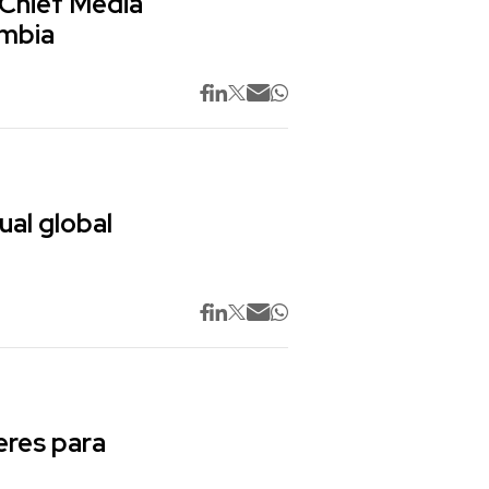
 Chief Media
ombia
ual global
res para