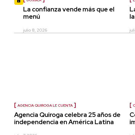
DOSSIER
L
La confianza vende más que el
L
menú
l
julio 8, 2026
ju
AGENCIA QUIROGA LE CUENTA
C
Agencia Quiroga celebra 25 años de
C
independencia en América Latina
i