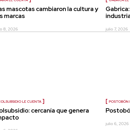
AIKA LE CUENTA
GABRICA LE
as mascotas cambiaron la cultura y
Gabrica:
as marcas
industri
lio 8, 2026
julio 7, 2026
OLSUBSIDIO LE CUENTA
POSTOBÓN 
olsubsidio: cercanía que genera
Postobón
mpacto
julio 6, 2026