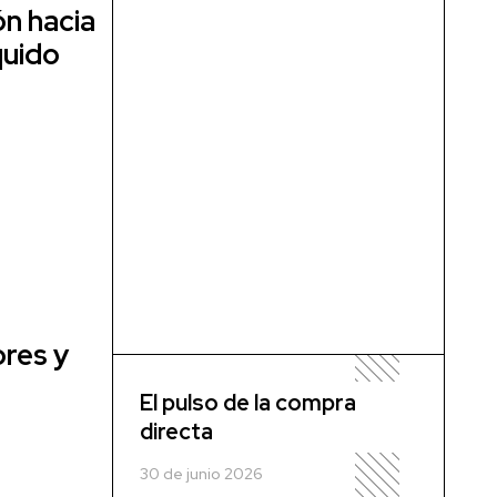
ón hacia
quido
res y
El pulso de la compra
directa
30 de junio 2026