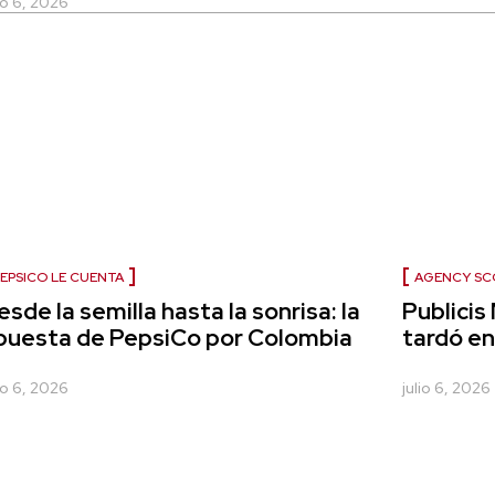
lio 6, 2026
EPSICO LE CUENTA
AGENCY SC
esde la semilla hasta la sonrisa: la
Publicis
puesta de PepsiCo por Colombia
tardó e
lio 6, 2026
julio 6, 2026