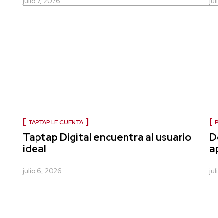
julio 7, 2026
ju
TAPTAP LE CUENTA
P
Taptap Digital encuentra al usuario
D
ideal
a
julio 6, 2026
ju