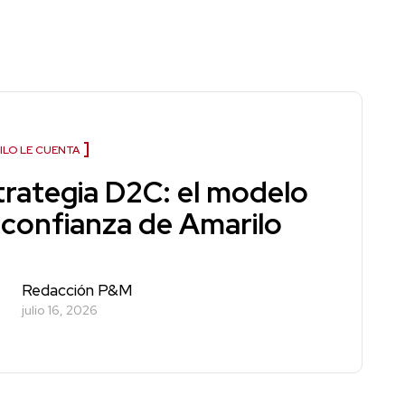
ILO LE CUENTA
trategia D2C: el modelo
 confianza de Amarilo
Redacción P&M
julio 16, 2026