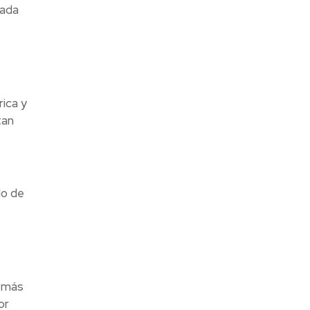
cada
ica y
tan
lo de
e más
or