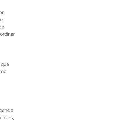
on
e,
de
ordinar
l que
smo
gencia
ientes,