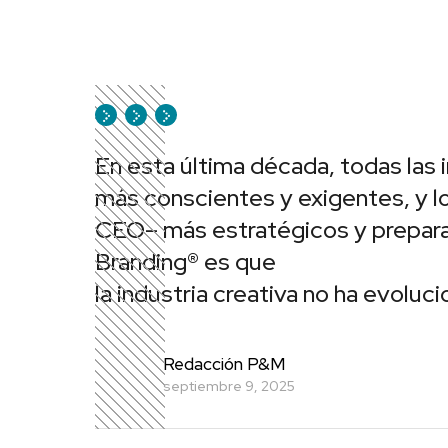
En esta última década, todas las
más conscientes y exigentes, y 
CEO– más estratégicos y prepara
Branding® es que
la industria creativa no ha evoluc
Redacción P&M
septiembre 9, 2025