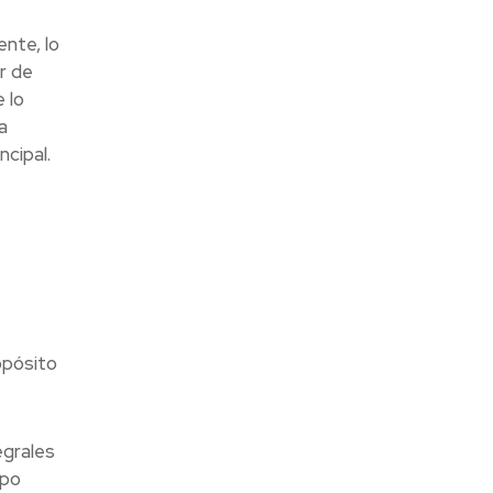
ente, lo
r de
 lo
a
ncipal.
opósito
egrales
ipo