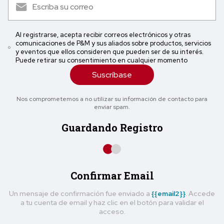
Al registrarse, acepta recibir correos electrónicos y otras
comunicaciones de P&M y sus aliados sobre productos, servicios
y eventos que ellos consideren que pueden ser de su interés.
Puede retirar su consentimiento en cualquier momento
Suscríbase
Nos comprometemos a no utilizar su información de contacto para
enviar spam.
Guardando Registro
Confirmar Email
Un mensaje de confirmación fue enviado a
{{email2}}
. Accede
a tu cuenta de email y haz clic en el botón para validar el
acceso.