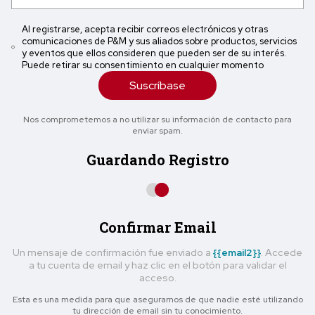
Al registrarse, acepta recibir correos electrónicos y otras
comunicaciones de P&M y sus aliados sobre productos, servicios
y eventos que ellos consideren que pueden ser de su interés.
Puede retirar su consentimiento en cualquier momento
Suscríbase
Nos comprometemos a no utilizar su información de contacto para
enviar spam.
Guardando Registro
Confirmar Email
Un mensaje de confirmación fue enviado a
{{email2}}
. Accede
a tu cuenta de email y haz clic en el botón para validar el
acceso.
Esta es una medida para que asegurarnos de que nadie esté utilizando
tu dirección de email sin tu conocimiento.