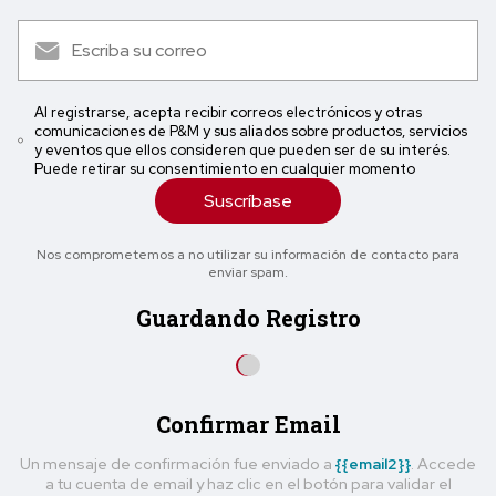
Al registrarse, acepta recibir correos electrónicos y otras
comunicaciones de P&M y sus aliados sobre productos, servicios
y eventos que ellos consideren que pueden ser de su interés.
Puede retirar su consentimiento en cualquier momento
Suscríbase
Nos comprometemos a no utilizar su información de contacto para
enviar spam.
Guardando Registro
Confirmar Email
Un mensaje de confirmación fue enviado a
{{email2}}
. Accede
a tu cuenta de email y haz clic en el botón para validar el