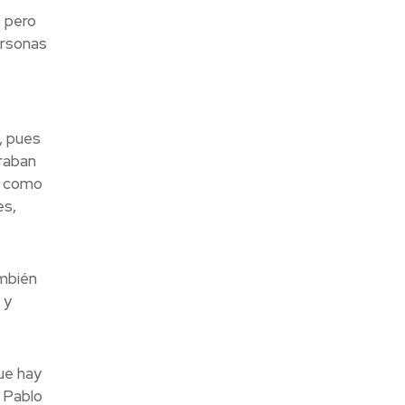
, pero
ersonas
, pues
traban
sí como
es,
ambién
 y
que hay
 Pablo