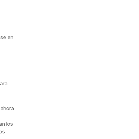
rse en
para
 ahora
an los
los