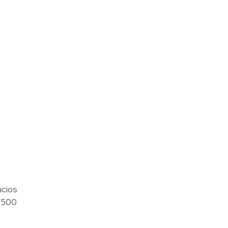
acios
4.500