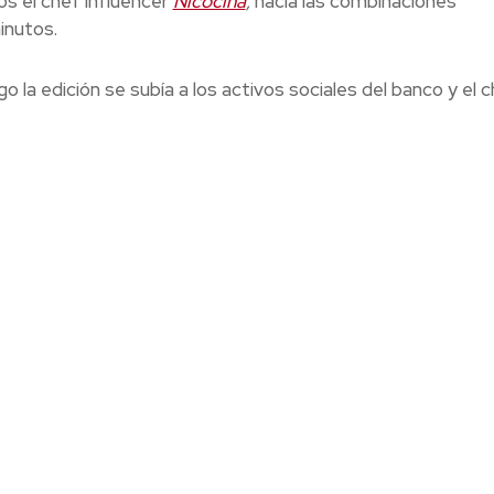
os el chef influencer
Nicocina
,
hacía las combinaciones
inutos.
 la edición se subía a los activos sociales del banco y el ch