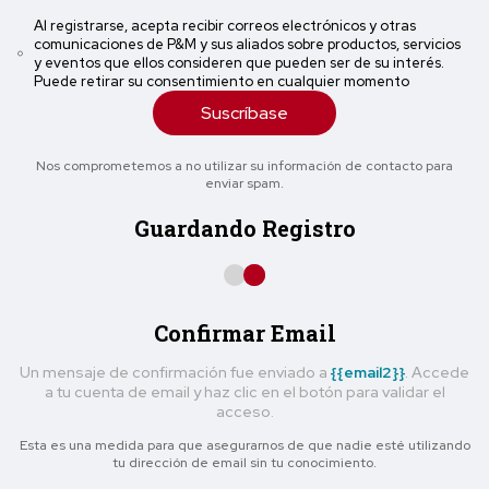
Al registrarse, acepta recibir correos electrónicos y otras
comunicaciones de P&M y sus aliados sobre productos, servicios
y eventos que ellos consideren que pueden ser de su interés.
Puede retirar su consentimiento en cualquier momento
Suscríbase
Nos comprometemos a no utilizar su información de contacto para
enviar spam.
Guardando Registro
Confirmar Email
Un mensaje de confirmación fue enviado a
{{email2}}
. Accede
a tu cuenta de email y haz clic en el botón para validar el
acceso.
Esta es una medida para que asegurarnos de que nadie esté utilizando
tu dirección de email sin tu conocimiento.