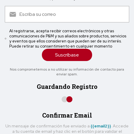
Al registrarse, acepta recibir correos electrónicos y otras
comunicaciones de P&M y sus aliados sobre productos, servicios
y eventos que ellos consideren que pueden ser de su interés.
Puede retirar su consentimiento en cualquier momento
Suscríbase
Nos comprometemos a no utilizar su información de contacto para
enviar spam.
Guardando Registro
Confirmar Email
Un mensaje de confirmación fue enviado a
{{email2}}
. Accede
a tu cuenta de email y haz clic en el botón para validar el