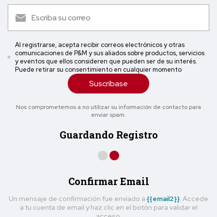
Al registrarse, acepta recibir correos electrónicos y otras
comunicaciones de P&M y sus aliados sobre productos, servicios
y eventos que ellos consideren que pueden ser de su interés.
Puede retirar su consentimiento en cualquier momento
Suscríbase
Nos comprometemos a no utilizar su información de contacto para
enviar spam.
Guardando Registro
Confirmar Email
Un mensaje de confirmación fue enviado a
{{email2}}
. Accede
a tu cuenta de email y haz clic en el botón para validar el
acceso.