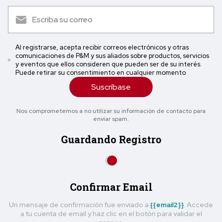
Al registrarse, acepta recibir correos electrónicos y otras
comunicaciones de P&M y sus aliados sobre productos, servicios
y eventos que ellos consideren que pueden ser de su interés.
Puede retirar su consentimiento en cualquier momento
Suscríbase
Nos comprometemos a no utilizar su información de contacto para
enviar spam.
Guardando Registro
Confirmar Email
Un mensaje de confirmación fue enviado a
{{email2}}
. Accede
a tu cuenta de email y haz clic en el botón para validar el