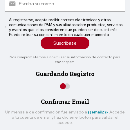
Al registrarse, acepta recibir correos electrónicos y otras
comunicaciones de P&M y sus aliados sobre productos, servicios
y eventos que ellos consideren que pueden ser de su interés.
Puede retirar su consentimiento en cualquier momento
Suscríbase
Nos comprometemos a no utilizar su información de contacto para
enviar spam.
Guardando Registro
Confirmar Email
Un mensaje de confirmación fue enviado a
{{email2}}
. Accede
a tu cuenta de email y haz clic en el botón para validar el
acceso.