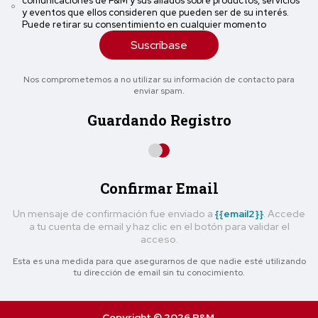
comunicaciones de P&M y sus aliados sobre productos, servicios
y eventos que ellos consideren que pueden ser de su interés.
Puede retirar su consentimiento en cualquier momento
Suscríbase
Nos comprometemos a no utilizar su información de contacto para
enviar spam.
Guardando Registro
Confirmar Email
Un mensaje de confirmación fue enviado a
{{email2}}
. Accede
a tu cuenta de email y haz clic en el botón para validar el
acceso.
Esta es una medida para que asegurarnos de que nadie esté utilizando
tu dirección de email sin tu conocimiento.
Copyright © 2026 P&M.