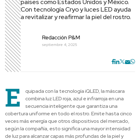
países como Estados Unidos y México.
Con tecnología Cryo y luces LED ayuda
a revitalizar y reafirmar la piel del rostro.
Redacción P&M
septiembre 4, 2025
E
quipada con la tecnología iQLED, la máscara
combina luz LED roja, azul e infrarroja en una
secuencia inteligente que garantiza una
cobertura uniforme en todo el rostro. Emite hasta cinco
veces más energía que otros dispositivos del mercado,
según la compañía, esto significa una mayor intensidad
de luz para alcanzar capas más profundas de la piel y