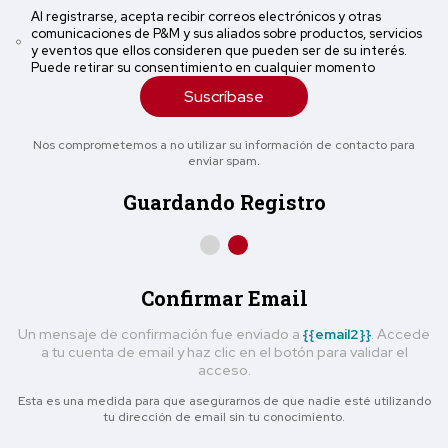
Al registrarse, acepta recibir correos electrónicos y otras
comunicaciones de P&M y sus aliados sobre productos, servicios
y eventos que ellos consideren que pueden ser de su interés.
Puede retirar su consentimiento en cualquier momento
Suscríbase
Nos comprometemos a no utilizar su información de contacto para
enviar spam.
Guardando Registro
Confirmar Email
Un mensaje de confirmación fue enviado a
{{email2}}
. Accede
a tu cuenta de email y haz clic en el botón para validar el
acceso.
Esta es una medida para que asegurarnos de que nadie esté utilizando
tu dirección de email sin tu conocimiento.