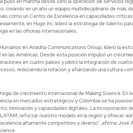
 puso en marcha desde cero la operación de servicios reg
, creando en un año un equipo multidisciplinario de más d
 país como un Centro de Excelencia en capacidades crítica
viamente, en Huge Inc. lideró la estrategia de talento para
gía en las oficinas internacionales.
umanos en Ariadna Communications Group, lideró la estr
l en las Américas. Desde esta posición impulsó un crecimie
eraciones en cuatro países y pilotó la integración de cuatro
rocesos, reduciendo la rotación y afianzando una cultura co
tegia de crecimiento internacional de Making Science. En l
encia en mercados estratégicos y Colombia se ha posicio
to, innovación y capacidades digitales. La incorporación d
 LATAM, reforzar nuestro modelo en la región y ofrecer aú
excelencia altamente competitivo y diverso”, afirma José 
cience.