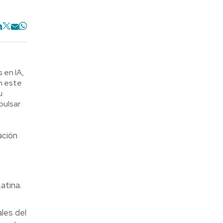
 en IA,
n este
u
pulsar
ación
atina.
les del