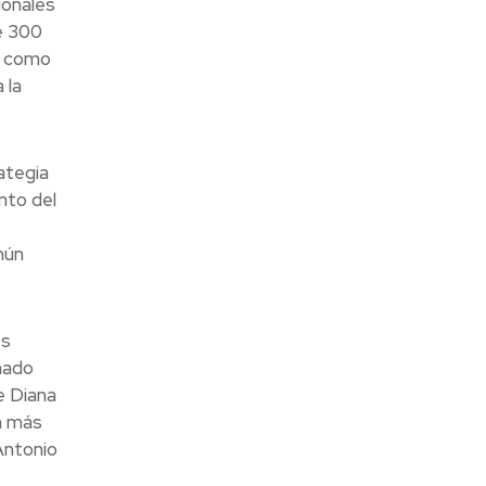
ionales
e 300
s como
 la
ategia
nto del
mún
os
nado
e Diana
n más
Antonio