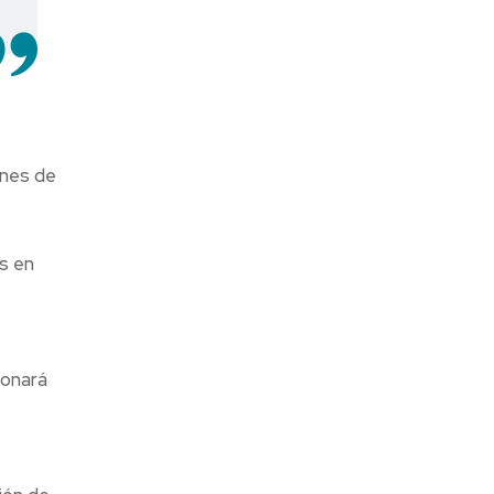
ones de
s en
ionará