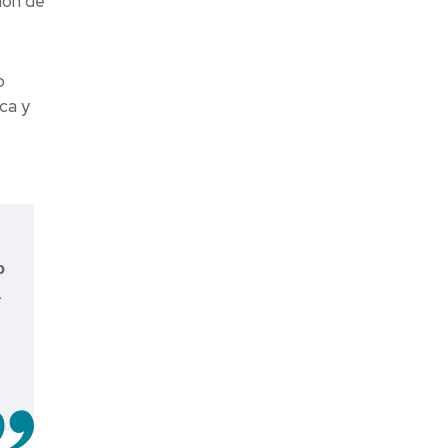
ión de
o
ca y
o
l