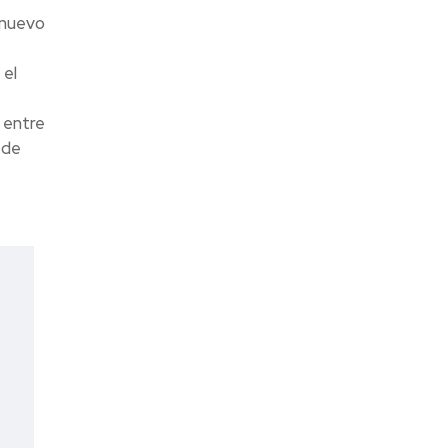
 nuevo
 el
 entre
 de