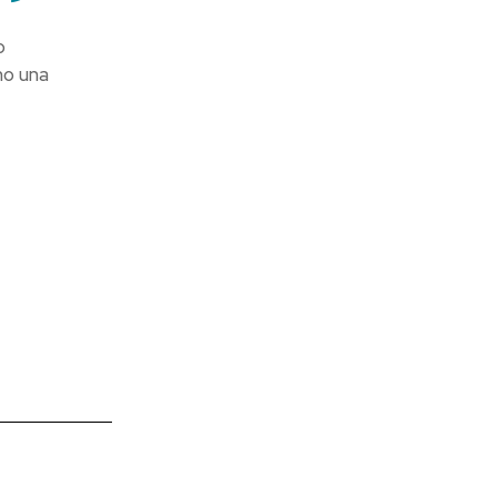
o
mo una