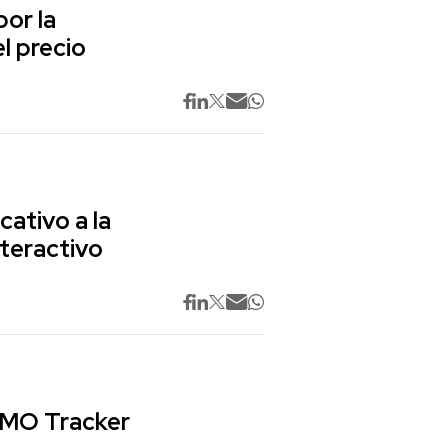
or la
l precio
cativo a la
nteractivo
 CMO Tracker