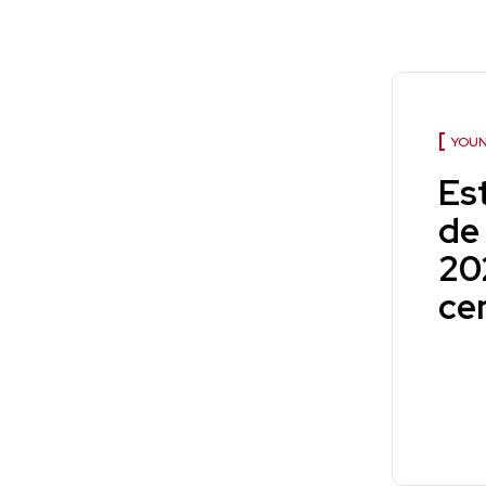
YOUN
Es
de
20
cen