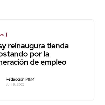
CAS
sy reinaugura tienda
ostando por la
neración de empleo
Redacción P&M
abril 9, 2025