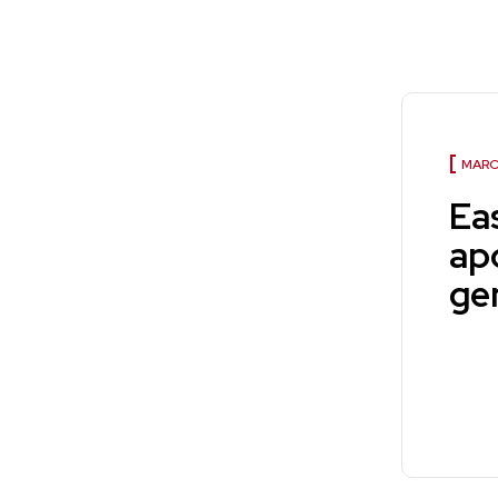
MAR
Ea
ap
ge