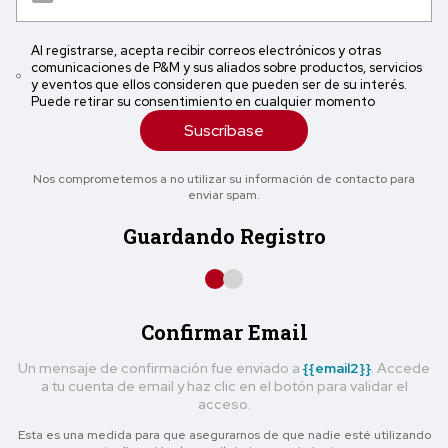
Al registrarse, acepta recibir correos electrónicos y otras
comunicaciones de P&M y sus aliados sobre productos, servicios
y eventos que ellos consideren que pueden ser de su interés.
Puede retirar su consentimiento en cualquier momento
Suscríbase
Nos comprometemos a no utilizar su información de contacto para
enviar spam.
Guardando Registro
Confirmar Email
Un mensaje de confirmación fue enviado a
{{email2}}
. Accede
a tu cuenta de email y haz clic en el botón para validar el
acceso.
Esta es una medida para que asegurarnos de que nadie esté utilizando