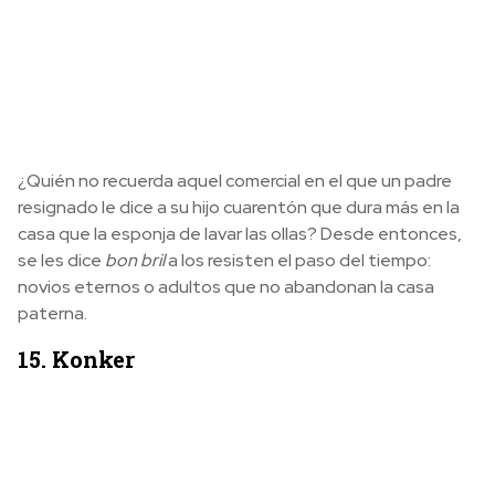
¿Quién no recuerda aquel comercial en el que un padre
resignado le dice a su hijo cuarentón que dura más en la
casa que la esponja de lavar las ollas? Desde entonces,
se les dice
bon bril
a los resisten el paso del tiempo:
novios eternos o adultos que no abandonan la casa
paterna.
15. Konker