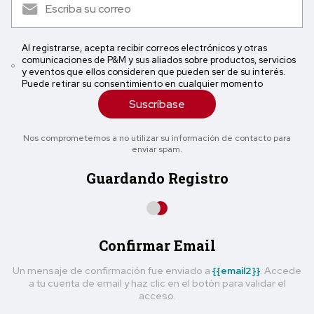
Al registrarse, acepta recibir correos electrónicos y otras
comunicaciones de P&M y sus aliados sobre productos, servicios
y eventos que ellos consideren que pueden ser de su interés.
Puede retirar su consentimiento en cualquier momento
Suscríbase
Nos comprometemos a no utilizar su información de contacto para
enviar spam.
Guardando Registro
Confirmar Email
Un mensaje de confirmación fue enviado a
{{email2}}
. Accede
a tu cuenta de email y haz clic en el botón para validar el
acceso.