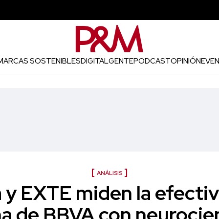
MARCAS SOSTENIBLES
DIGITAL
GENTE
PODCAST
OPINIÓN
EVE
ANÁLISIS
y EXTE miden la efectiv
 de BBVA con neurocien