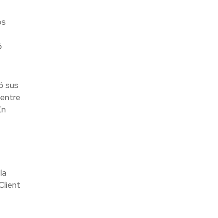
os
ó
ó sus
 entre
En
la
Client