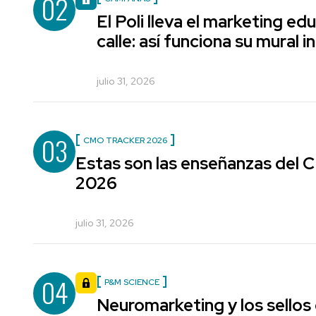
02
El Poli lleva el marketing edu
calle: así funciona su mural i
julio 31, 2026
03
CMO TRACKER 2026
Estas son las enseñanzas del
2026
julio 31, 2026
04
P&M SCIENCE
Neuromarketing y los sellos