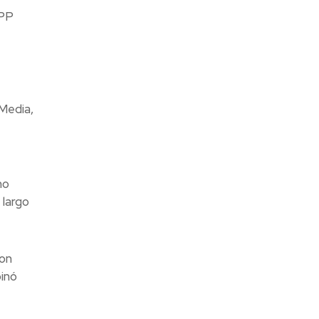
WPP
Media,
mo
 largo
con
inó