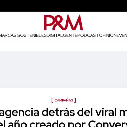
MARCAS SOSTENIBLES
DIGITAL
GENTE
PODCAST
OPINIÓN
EVE
CAMPAÑAS
agencia detrás del viral 
el año creado por Conver