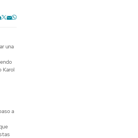
ear una
iendo
o Karol
paso a
 que
istas