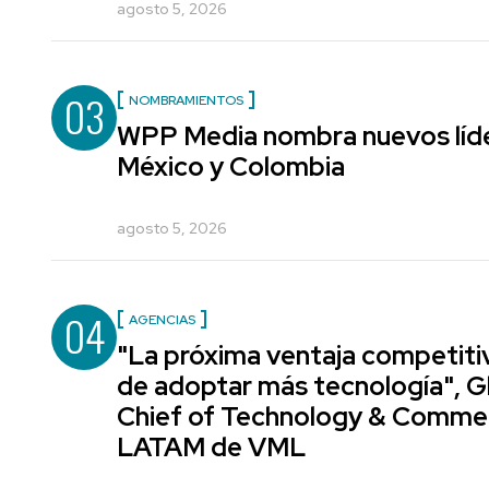
agosto 5, 2026
03
NOMBRAMIENTOS
WPP Media nombra nuevos líde
México y Colombia
agosto 5, 2026
04
AGENCIAS
"La próxima ventaja competiti
de adoptar más tecnología", G
Chief of Technology & Comme
LATAM de VML