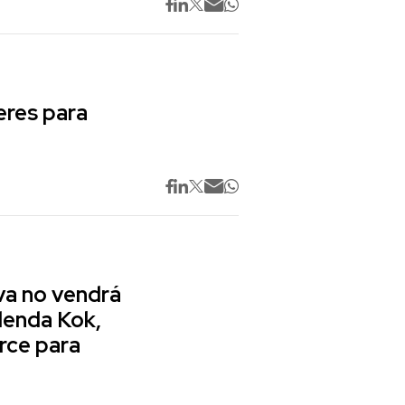
res para
va no vendrá
lenda Kok,
rce para