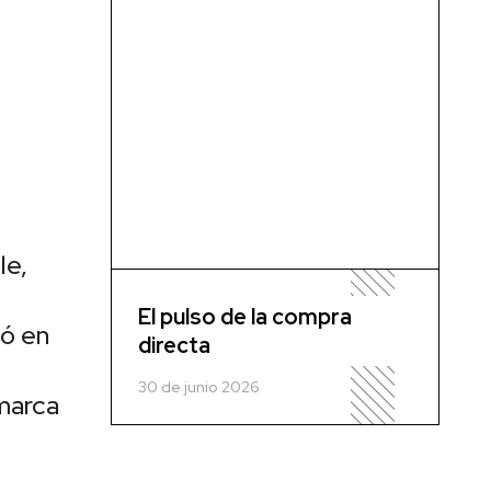
le,
El pulso de la compra
dó en
directa
30 de junio 2026
 marca