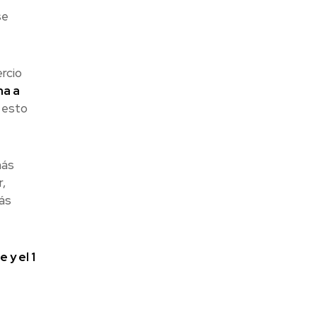
se
rcio
na a
, esto
más
r,
ás
y el 1
s