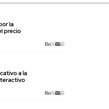
or la
l precio
cativo a la
nteractivo