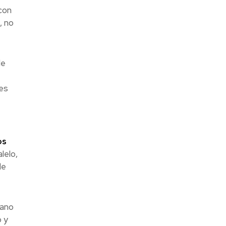
con
, no
de
jes
os
lelo,
de
iano
 y