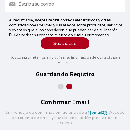
Al registrarse, acepta recibir correos electrónicos y otras
comunicaciones de P&M y sus aliados sobre productos, servicios
y eventos que ellos consideren que pueden ser de su interés.
Puede retirar su consentimiento en cualquier momento
Suscríbase
Nos comprometemos a no utilizar su información de contacto para
enviar spam.
Guardando Registro
Confirmar Email
Un mensaje de confirmación fue enviado a
{{email2}}
. Accede
a tu cuenta de email y haz clic en el botón para validar el
acceso.