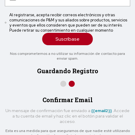
Al registrarse, acepta recibir correos electrónicos y otras
comunicaciones de P&M y sus aliados sobre productos, servicios
y eventos que ellos consideren que pueden ser de su interés.
Puede retirar su consentimiento en cualquier momento
Suscríbase
Nos comprometemos a no utilizar su información de contacto para
enviar spam.
Guardando Registro
Confirmar Email
Un mensaje de confirmación fue enviado a
{{email2}}
. Accede
a tu cuenta de email y haz clic en el botón para validar el
acceso.
Esta es una medida para que asegurarnos de que nadie esté utilizando