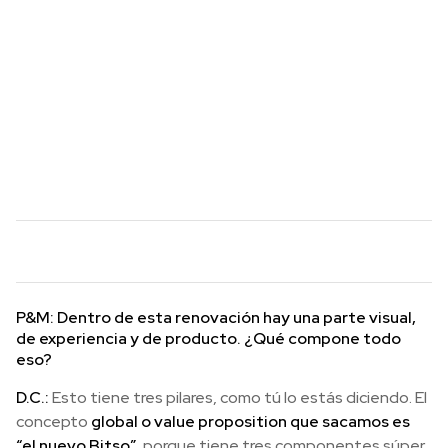
P&M: Dentro de esta renovación hay una parte visual,
de experiencia y de producto. ¿Qué compone todo
eso?
D.C.:
Esto tiene tres pilares, como tú lo estás diciendo. El
concepto
global o value proposition que sacamos es
“el nuevo Bitso”,
porque tiene tres componentes súper