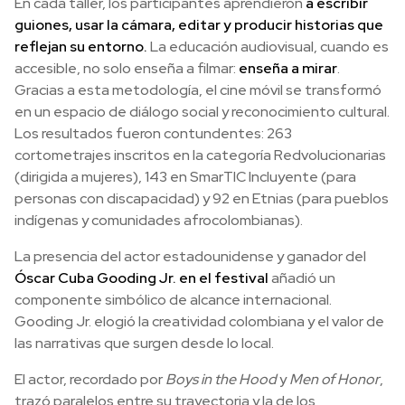
En cada taller, los participantes aprendieron
a escribir
guiones, usar la cámara, editar y producir historias que
reflejan su entorno.
La educación audiovisual, cuando es
accesible, no solo enseña a filmar:
enseña a mirar
.
Gracias a esta metodología, el cine móvil se transformó
en un espacio de diálogo social y reconocimiento cultural.
Los resultados fueron contundentes: 263
cortometrajes inscritos en la categoría Redvolucionarias
(dirigida a mujeres), 143 en SmarTIC Incluyente (para
personas con discapacidad) y 92 en Etnias (para pueblos
indígenas y comunidades afrocolombianas).
La presencia del actor estadounidense y ganador del
Óscar Cuba Gooding Jr. en el festival
añadió un
componente simbólico de alcance internacional.
Gooding Jr. elogió la creatividad colombiana y el valor de
las narrativas que surgen desde lo local.
El actor, recordado por
Boys in the Hood
y
Men of Honor
,
trazó paralelos entre su trayectoria y la de los