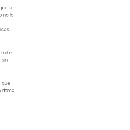
que la
o no lo
icos
rtnite
 sin
s que
o ritmo