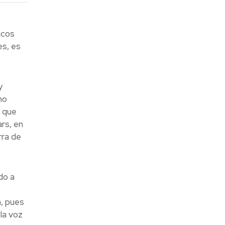
icos
es, es
y
mo
a que
rs, en
rra de
do a
n, pues
la voz