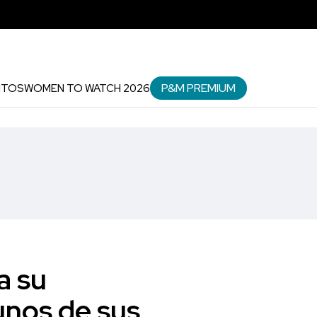
P&M PREMIUM
NTOS
WOMEN TO WATCH 2026
a su
unos de sus