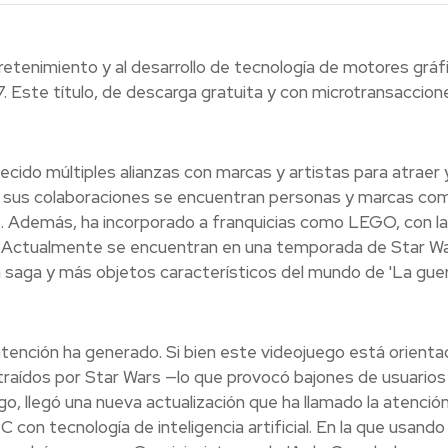
etenimiento y al desarrollo de tecnología de motores gráf
017. Este título, de descarga gratuita y con microtransaccion
lecido múltiples alianzas con marcas y artistas para atraer 
e sus colaboraciones se encuentran personas y marcas co
ros. Además, ha incorporado a franquicias como LEGO, con l
a. Actualmente se encuentran en una temporada de Star Wa
a saga y más objetos característicos del mundo de 'La gue
 atención ha generado. Si bien este videojuego está orienta
atraídos por Star Wars —lo que provocó bajones de usuarios
, llegó una nueva actualización que ha llamado la atenció
con tecnología de inteligencia artificial. En la que usando 