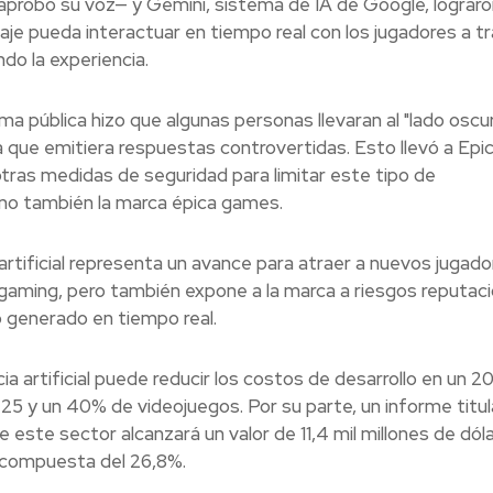
a aprobó su voz— y Gemini, sistema de IA de Google, lograro
aje pueda interactuar en tiempo real con los jugadores a t
do la experiencia.
a pública hizo que algunas personas llevaran al "lado oscur
 que emitiera respuestas controvertidas. Esto llevó a Epi
tras medidas de seguridad para limitar este tipo de
ino también la marca épica games.
 artificial representa un avance para atraer a nuevos jugado
 gaming, pero también expone a la marca a riesgos reputac
 generado en tiempo real.
cia artificial puede reducir los costos de desarrollo en un 
 25 y un 40% de videojuegos. Por su parte, un informe titu
este sector alcanzará un valor de 11,4 mil millones de dól
 compuesta del 26,8%.