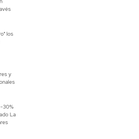
n
ravés
o" los
c
res y
ionales
20-30%
lado La
ares