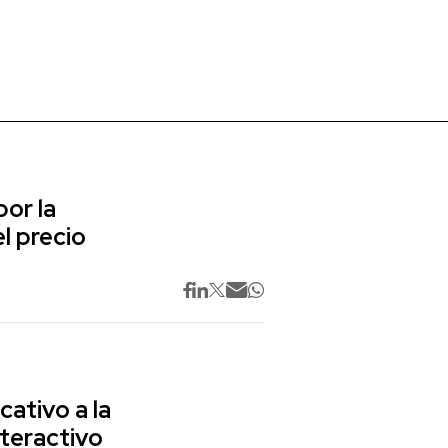
or la
l precio
cativo a la
nteractivo