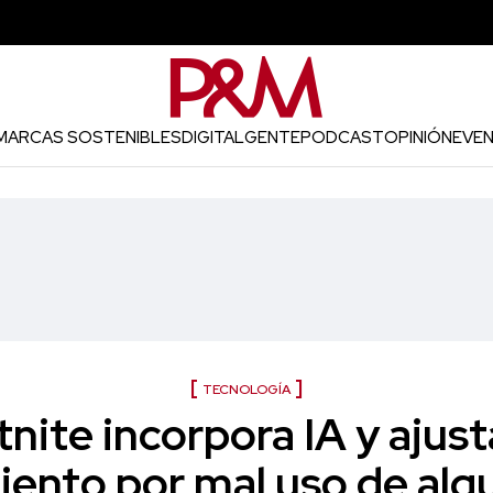
MARCAS SOSTENIBLES
DIGITAL
GENTE
PODCAST
OPINIÓN
EVE
TECNOLOGÍA
tnite incorpora IA y ajust
ento por mal uso de alg