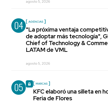
agosto 5, 2026
04
AGENCIAS
"La próxima ventaja competiti
de adoptar más tecnología", G
Chief of Technology & Comme
LATAM de VML
agosto 5, 2026
05
MARCAS
KFC elaboró una silleta en h
Feria de Flores