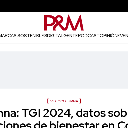
MARCAS SOSTENIBLES
DIGITAL
GENTE
PODCAST
OPINIÓN
EVE
VIDEOCOLUMNA
na: TGI 2024, datos sobr
iones de bienestar en 