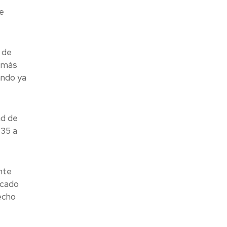
e
 de
s más
ando ya
ad de
 35 a
nte
icado
echo