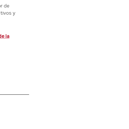
or de
tivos y
e la