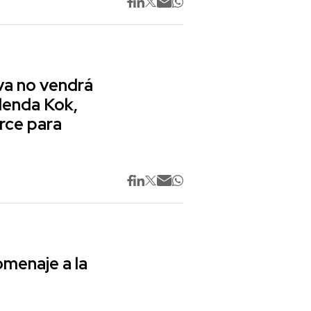
va no vendrá
lenda Kok,
rce para
omenaje a la