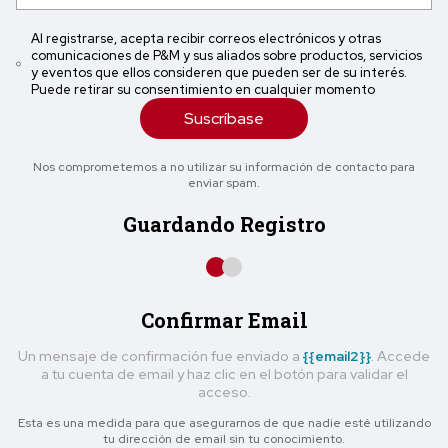
Al registrarse, acepta recibir correos electrónicos y otras
comunicaciones de P&M y sus aliados sobre productos, servicios
y eventos que ellos consideren que pueden ser de su interés.
Puede retirar su consentimiento en cualquier momento
Suscríbase
Nos comprometemos a no utilizar su información de contacto para
enviar spam.
Guardando Registro
Confirmar Email
Un mensaje de confirmación fue enviado a
{{email2}}
. Accede
a tu cuenta de email y haz clic en el botón para validar el
acceso.
Esta es una medida para que asegurarnos de que nadie esté utilizando
tu dirección de email sin tu conocimiento.